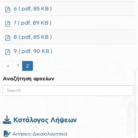
f
p
6
( pdf, 85 KB )
d
f
p
7
( pdf, 89 KB )
d
f
p
8
( pdf, 85 KB )
d
f
p
9
( pdf, 90 KB )
d
f
«
1
2
Αναζήτηση αρχείων
Κατάλογος Λήψεων
Αιτήσεις-Δικαιολογητικά