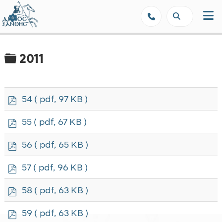
Δήμος Ξάνθης - Επίσημη Ιστοσε
Φάκελος
2011
p
54
( pdf, 97 KB )
d
f
p
55
( pdf, 67 KB )
d
f
p
56
( pdf, 65 KB )
d
f
p
57
( pdf, 96 KB )
d
f
p
58
( pdf, 63 KB )
d
f
p
59
( pdf, 63 KB )
d