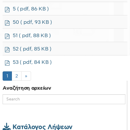
d
f
p
5
( pdf, 86 KB )
d
f
p
50
( pdf, 93 KB )
d
f
p
51
( pdf, 88 KB )
d
f
p
52
( pdf, 85 KB )
d
f
p
53
( pdf, 84 KB )
d
f
1
2
»
Αναζήτηση αρχείων
Κατάλογος Λήψεων