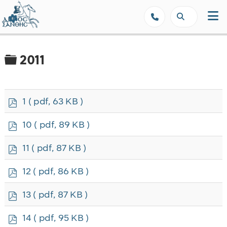
Δήμος Ξάνθης - Επίσημη Ιστοσε
Φάκελος
2011
p
1
( pdf, 63 KB )
d
f
p
10
( pdf, 89 KB )
d
f
p
11
( pdf, 87 KB )
d
f
p
12
( pdf, 86 KB )
d
f
p
13
( pdf, 87 KB )
d
f
p
14
( pdf, 95 KB )
d