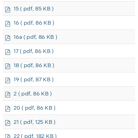
f
p
15
( pdf, 85 KB )
d
f
p
16
( pdf, 86 KB )
d
f
p
16a
( pdf, 86 KB )
d
f
p
17
( pdf, 86 KB )
d
f
p
18
( pdf, 86 KB )
d
f
p
19
( pdf, 87 KB )
d
f
p
2
( pdf, 86 KB )
d
f
p
20
( pdf, 86 KB )
d
f
p
21
( pdf, 125 KB )
d
f
p
22
( pdf, 182 KB )