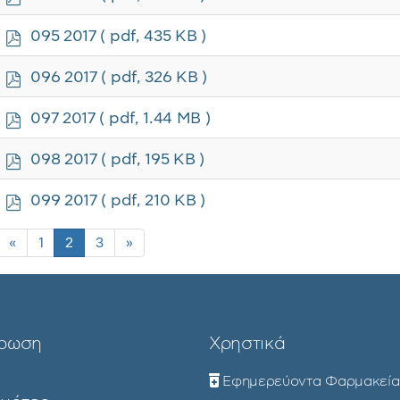
d
f
p
095 2017
( pdf, 435 KB )
d
f
p
096 2017
( pdf, 326 KB )
d
f
p
097 2017
( pdf, 1.44 MB )
d
f
p
098 2017
( pdf, 195 KB )
d
f
p
099 2017
( pdf, 210 KB )
d
f
«
1
2
3
»
ρωση
Χρηστικά
Εφημερεύοντα Φαρμακεία