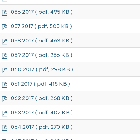
d
f
p
056 2017
( pdf, 495 KB )
d
f
p
057 2017
( pdf, 505 KB )
d
f
p
058 2017
( pdf, 463 KB )
d
f
p
059 2017
( pdf, 256 KB )
d
f
p
060 2017
( pdf, 298 KB )
d
f
p
061 2017
( pdf, 415 KB )
d
f
p
062 2017
( pdf, 268 KB )
d
f
p
063 2017
( pdf, 402 KB )
d
f
p
064 2017
( pdf, 270 KB )
d
f