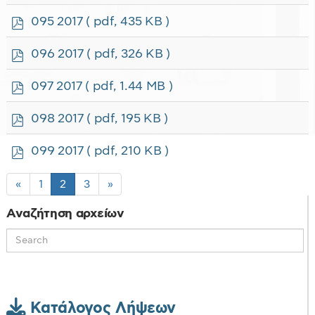
d
f
p
095 2017
( pdf, 435 KB )
d
f
p
096 2017
( pdf, 326 KB )
d
f
p
097 2017
( pdf, 1.44 MB )
d
f
p
098 2017
( pdf, 195 KB )
d
f
p
099 2017
( pdf, 210 KB )
d
f
«
1
2
3
»
Αναζήτηση αρχείων
Κατάλογος Λήψεων