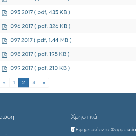
d
f
p
095 2017
( pdf, 435 KB )
d
f
p
096 2017
( pdf, 326 KB )
d
f
p
097 2017
( pdf, 1.44 MB )
d
f
p
098 2017
( pdf, 195 KB )
d
f
p
099 2017
( pdf, 210 KB )
d
f
«
1
2
3
»
ρωση
Χρηστικά
Εφημερεύοντα Φαρμακεία