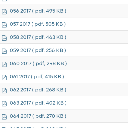
d
f
p
056 2017
( pdf, 495 KB )
d
f
p
057 2017
( pdf, 505 KB )
d
f
p
058 2017
( pdf, 463 KB )
d
f
p
059 2017
( pdf, 256 KB )
d
f
p
060 2017
( pdf, 298 KB )
d
f
p
061 2017
( pdf, 415 KB )
d
f
p
062 2017
( pdf, 268 KB )
d
f
p
063 2017
( pdf, 402 KB )
d
f
p
064 2017
( pdf, 270 KB )
d
f