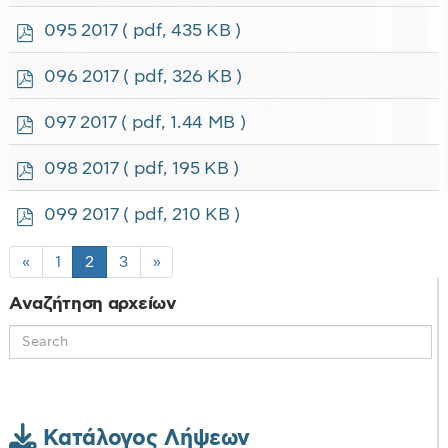
d
f
p
095 2017
( pdf, 435 KB )
d
f
p
096 2017
( pdf, 326 KB )
d
f
p
097 2017
( pdf, 1.44 MB )
d
f
p
098 2017
( pdf, 195 KB )
d
f
p
099 2017
( pdf, 210 KB )
d
f
«
1
2
3
»
Αναζήτηση αρχείων
Κατάλογος Λήψεων