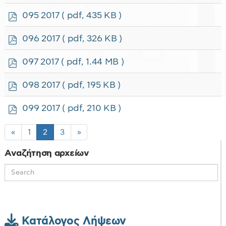
d
f
p
095 2017
( pdf, 435 KB )
d
f
p
096 2017
( pdf, 326 KB )
d
f
p
097 2017
( pdf, 1.44 MB )
d
f
p
098 2017
( pdf, 195 KB )
d
f
p
099 2017
( pdf, 210 KB )
d
f
«
1
2
3
»
Αναζήτηση αρχείων
Κατάλογος Λήψεων