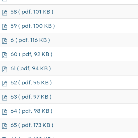
d
f
p
58
( pdf, 101 KB )
d
f
p
59
( pdf, 100 KB )
d
f
p
6
( pdf, 116 KB )
d
f
p
60
( pdf, 92 KB )
d
f
p
61
( pdf, 94 KB )
d
f
p
62
( pdf, 95 KB )
d
f
p
63
( pdf, 97 KB )
d
f
p
64
( pdf, 98 KB )
d
f
p
65
( pdf, 173 KB )
d
f