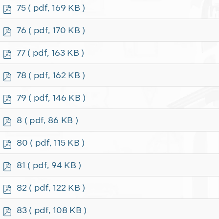
f
p
75
( pdf, 169 KB )
d
f
p
76
( pdf, 170 KB )
d
f
p
77
( pdf, 163 KB )
d
f
p
78
( pdf, 162 KB )
d
f
p
79
( pdf, 146 KB )
d
f
p
8
( pdf, 86 KB )
d
f
p
80
( pdf, 115 KB )
d
f
p
81
( pdf, 94 KB )
d
f
p
82
( pdf, 122 KB )
d
f
p
83
( pdf, 108 KB )
d