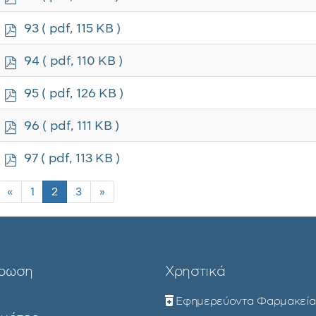
d
f
p
93
( pdf, 115 KB )
d
f
p
94
( pdf, 110 KB )
d
f
p
95
( pdf, 126 KB )
d
f
p
96
( pdf, 111 KB )
d
f
p
97
( pdf, 113 KB )
d
f
«
1
2
3
»
ρωση
Χρηστικά
Εφημερεύοντα Φαρμακεία