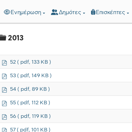
Ενημέρωση
Δημότες
Επισκέπτες
λίδα
Φάκελος
2013
p
52
( pdf, 133 KB )
d
f
p
53
( pdf, 149 KB )
d
f
p
54
( pdf, 89 KB )
d
f
p
55
( pdf, 112 KB )
d
f
p
56
( pdf, 119 KB )
d
f
p
57
( pdf, 101 KB )