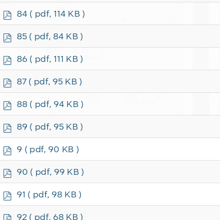
f
p
84
( pdf, 114 KB )
d
f
p
85
( pdf, 84 KB )
d
f
p
86
( pdf, 111 KB )
d
f
p
87
( pdf, 95 KB )
d
f
p
88
( pdf, 94 KB )
d
f
p
89
( pdf, 95 KB )
d
f
p
9
( pdf, 90 KB )
d
f
p
90
( pdf, 99 KB )
d
f
p
91
( pdf, 98 KB )
d
f
p
92
( pdf, 68 KB )