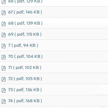
p
66
( pdf, 129 KB )
d
f
p
67
( pdf, 146 KB )
d
f
p
68
( pdf, 139 KB )
d
f
p
69
( pdf, 115 KB )
d
f
p
7
( pdf, 94 KB )
d
f
p
70
( pdf, 104 KB )
d
f
p
71
( pdf, 102 KB )
d
f
p
72
( pdf, 105 KB )
d
f
p
73
( pdf, 136 KB )
d
f
p
74
( pdf, 168 KB )
d