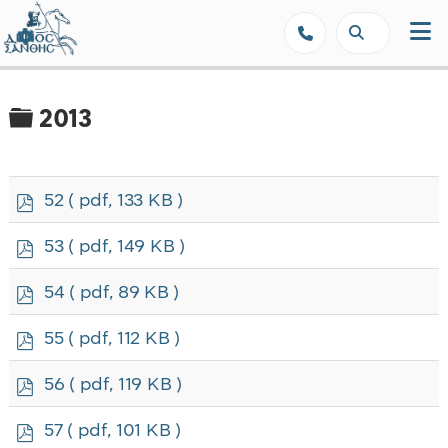
Δήμος Ξάνθης - Επίσημη Ιστοσε
Φάκελος
2013
p
52
( pdf, 133 KB )
d
f
p
53
( pdf, 149 KB )
d
f
p
54
( pdf, 89 KB )
d
f
p
55
( pdf, 112 KB )
d
f
p
56
( pdf, 119 KB )
d
f
p
57
( pdf, 101 KB )
d