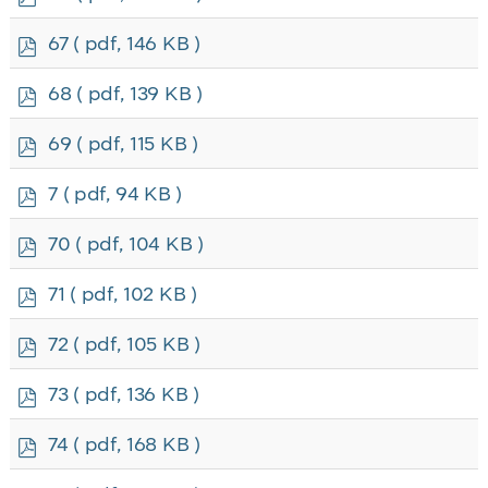
d
f
p
67
( pdf, 146 KB )
d
f
p
68
( pdf, 139 KB )
d
f
p
69
( pdf, 115 KB )
d
f
p
7
( pdf, 94 KB )
d
f
p
70
( pdf, 104 KB )
d
f
p
71
( pdf, 102 KB )
d
f
p
72
( pdf, 105 KB )
d
f
p
73
( pdf, 136 KB )
d
f
p
74
( pdf, 168 KB )
d
f