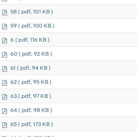
d
f
p
58
( pdf, 101 KB )
d
f
p
59
( pdf, 100 KB )
d
f
p
6
( pdf, 116 KB )
d
f
p
60
( pdf, 92 KB )
d
f
p
61
( pdf, 94 KB )
d
f
p
62
( pdf, 95 KB )
d
f
p
63
( pdf, 97 KB )
d
f
p
64
( pdf, 98 KB )
d
f
p
65
( pdf, 173 KB )
d
f