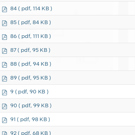
f
p
84
( pdf, 114 KB )
d
f
p
85
( pdf, 84 KB )
d
f
p
86
( pdf, 111 KB )
d
f
p
87
( pdf, 95 KB )
d
f
p
88
( pdf, 94 KB )
d
f
p
89
( pdf, 95 KB )
d
f
p
9
( pdf, 90 KB )
d
f
p
90
( pdf, 99 KB )
d
f
p
91
( pdf, 98 KB )
d
f
p
92
( pdf, 68 KB )