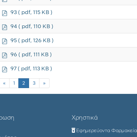
d
f
p
93
( pdf, 115 KB )
d
f
p
94
( pdf, 110 KB )
d
f
p
95
( pdf, 126 KB )
d
f
p
96
( pdf, 111 KB )
d
f
p
97
( pdf, 113 KB )
d
f
«
1
2
3
»
ρωση
Χρηστικά
Εφημερεύοντα Φαρμακεία