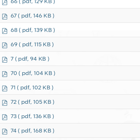
p
66
( pdf, 129 KB )
d
f
p
67
( pdf, 146 KB )
d
f
p
68
( pdf, 139 KB )
d
f
p
69
( pdf, 115 KB )
d
f
p
7
( pdf, 94 KB )
d
f
p
70
( pdf, 104 KB )
d
f
p
71
( pdf, 102 KB )
d
f
p
72
( pdf, 105 KB )
d
f
p
73
( pdf, 136 KB )
d
f
p
74
( pdf, 168 KB )
d