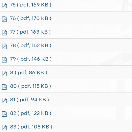
f
p
75
( pdf, 169 KB )
d
f
p
76
( pdf, 170 KB )
d
f
p
77
( pdf, 163 KB )
d
f
p
78
( pdf, 162 KB )
d
f
p
79
( pdf, 146 KB )
d
f
p
8
( pdf, 86 KB )
d
f
p
80
( pdf, 115 KB )
d
f
p
81
( pdf, 94 KB )
d
f
p
82
( pdf, 122 KB )
d
f
p
83
( pdf, 108 KB )
d