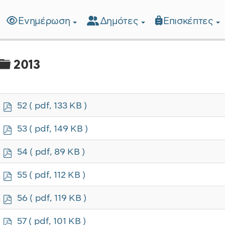
Ενημέρωση
Δημότες
Επισκέπτες
λίδα
Φάκελος
2013
p
52
( pdf, 133 KB )
d
f
p
53
( pdf, 149 KB )
d
f
p
54
( pdf, 89 KB )
d
f
p
55
( pdf, 112 KB )
d
f
p
56
( pdf, 119 KB )
d
f
p
57
( pdf, 101 KB )