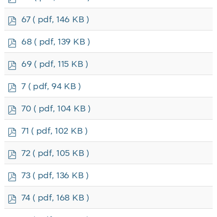
d
f
p
67
( pdf, 146 KB )
d
f
p
68
( pdf, 139 KB )
d
f
p
69
( pdf, 115 KB )
d
f
p
7
( pdf, 94 KB )
d
f
p
70
( pdf, 104 KB )
d
f
p
71
( pdf, 102 KB )
d
f
p
72
( pdf, 105 KB )
d
f
p
73
( pdf, 136 KB )
d
f
p
74
( pdf, 168 KB )
d
f