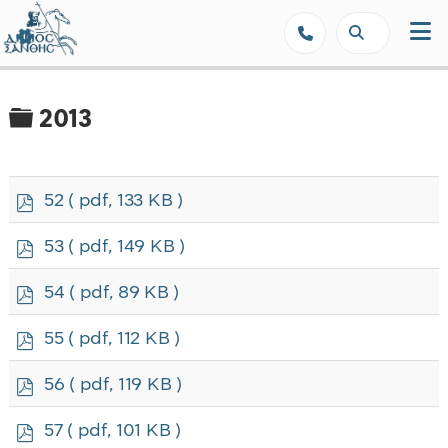
Δήμος Ξάνθης - Επίσημη Ιστοσε
Φάκελος
2013
p
52
( pdf, 133 KB )
d
f
p
53
( pdf, 149 KB )
d
f
p
54
( pdf, 89 KB )
d
f
p
55
( pdf, 112 KB )
d
f
p
56
( pdf, 119 KB )
d
f
p
57
( pdf, 101 KB )
d