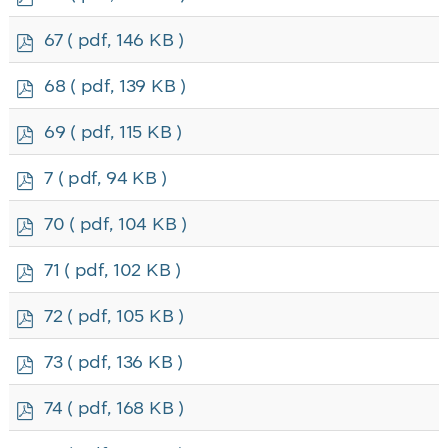
d
f
p
67
( pdf, 146 KB )
d
f
p
68
( pdf, 139 KB )
d
f
p
69
( pdf, 115 KB )
d
f
p
7
( pdf, 94 KB )
d
f
p
70
( pdf, 104 KB )
d
f
p
71
( pdf, 102 KB )
d
f
p
72
( pdf, 105 KB )
d
f
p
73
( pdf, 136 KB )
d
f
p
74
( pdf, 168 KB )
d
f