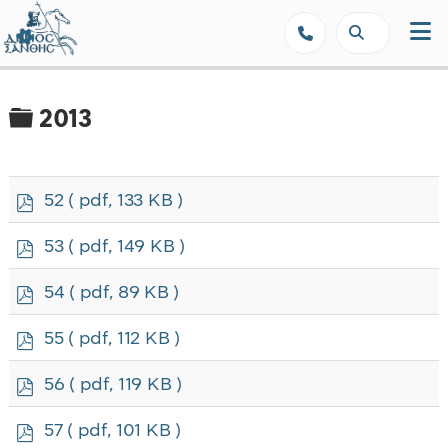
Δήμος Ξάνθης - Επίσημη Ιστοσε
Φάκελος
2013
p
52
( pdf, 133 KB )
d
f
p
53
( pdf, 149 KB )
d
f
p
54
( pdf, 89 KB )
d
f
p
55
( pdf, 112 KB )
d
f
p
56
( pdf, 119 KB )
d
f
p
57
( pdf, 101 KB )
d