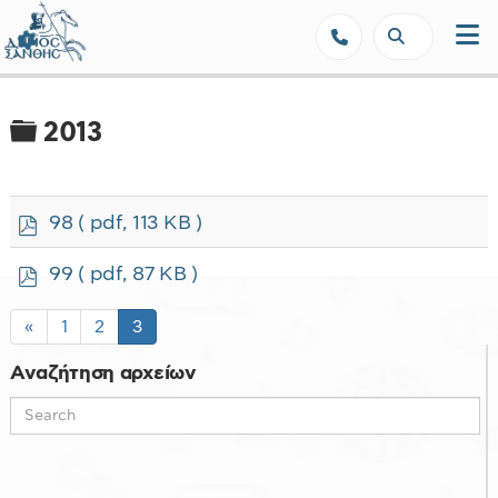
Δήμος Ξάνθης - Επίσημη Ιστοσε
Φάκελος
2013
p
98
( pdf, 113 KB )
d
f
p
99
( pdf, 87 KB )
d
f
«
1
2
3
Αναζήτηση αρχείων