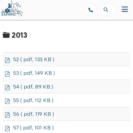
Δήμος Ξάνθης - Επίσημη Ιστοσε
Φάκελος
2013
p
52
( pdf, 133 KB )
d
f
p
53
( pdf, 149 KB )
d
f
p
54
( pdf, 89 KB )
d
f
p
55
( pdf, 112 KB )
d
f
p
56
( pdf, 119 KB )
d
f
p
57
( pdf, 101 KB )
d