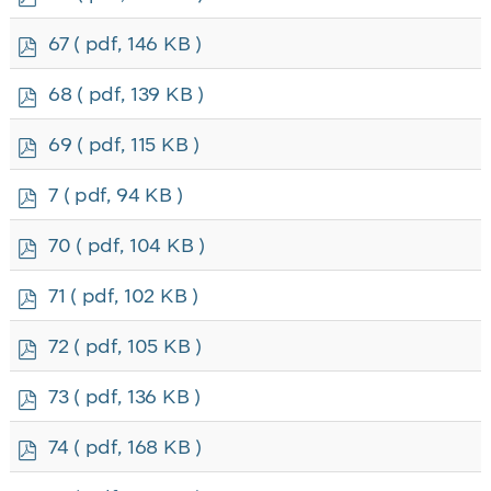
d
f
p
67
( pdf, 146 KB )
d
f
p
68
( pdf, 139 KB )
d
f
p
69
( pdf, 115 KB )
d
f
p
7
( pdf, 94 KB )
d
f
p
70
( pdf, 104 KB )
d
f
p
71
( pdf, 102 KB )
d
f
p
72
( pdf, 105 KB )
d
f
p
73
( pdf, 136 KB )
d
f
p
74
( pdf, 168 KB )
d
f