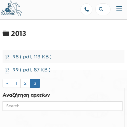
Δήμος Ξάνθης - Επίσημη Ιστοσε
Φάκελος
2013
p
98
( pdf, 113 KB )
d
f
p
99
( pdf, 87 KB )
d
f
«
1
2
3
Αναζήτηση αρχείων