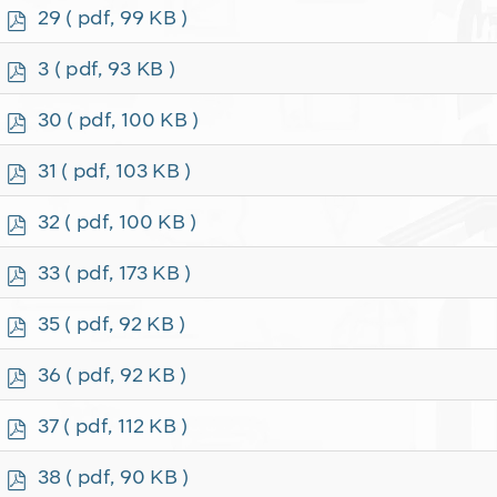
f
p
29
( pdf, 99 KB )
d
f
p
3
( pdf, 93 KB )
d
f
p
30
( pdf, 100 KB )
d
f
p
31
( pdf, 103 KB )
d
f
p
32
( pdf, 100 KB )
d
f
p
33
( pdf, 173 KB )
d
f
p
35
( pdf, 92 KB )
d
f
p
36
( pdf, 92 KB )
d
f
p
37
( pdf, 112 KB )
d
f
p
38
( pdf, 90 KB )
d