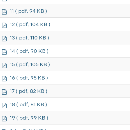
d
f
p
11
( pdf, 94 KB )
d
f
p
12
( pdf, 104 KB )
d
f
p
13
( pdf, 110 KB )
d
f
p
14
( pdf, 90 KB )
d
f
p
15
( pdf, 105 KB )
d
f
p
16
( pdf, 95 KB )
d
f
p
17
( pdf, 82 KB )
d
f
p
18
( pdf, 81 KB )
d
f
p
19
( pdf, 99 KB )
d
f