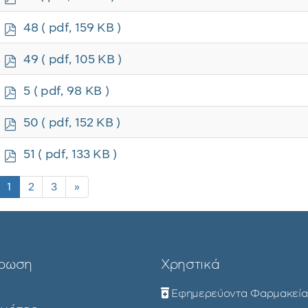
d
f
p
48
( pdf, 159 KB )
d
f
p
49
( pdf, 105 KB )
d
f
p
5
( pdf, 98 KB )
d
f
p
50
( pdf, 152 KB )
d
f
p
51
( pdf, 133 KB )
d
f
1
2
3
»
ρωση
Χρηστικά
Εφημερεύοντα Φαρμακεία