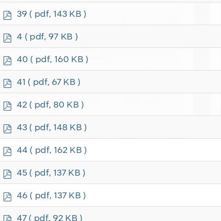
f
p
39
( pdf, 143 KB )
d
f
p
4
( pdf, 97 KB )
d
f
p
40
( pdf, 160 KB )
d
f
p
41
( pdf, 67 KB )
d
f
p
42
( pdf, 80 KB )
d
f
p
43
( pdf, 148 KB )
d
f
p
44
( pdf, 162 KB )
d
f
p
45
( pdf, 137 KB )
d
f
p
46
( pdf, 137 KB )
d
f
p
47
( pdf, 92 KB )