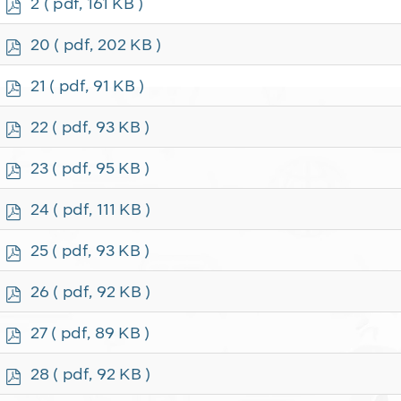
p
2
( pdf, 161 KB )
d
f
p
20
( pdf, 202 KB )
d
f
p
21
( pdf, 91 KB )
d
f
p
22
( pdf, 93 KB )
d
f
p
23
( pdf, 95 KB )
d
f
p
24
( pdf, 111 KB )
d
f
p
25
( pdf, 93 KB )
d
f
p
26
( pdf, 92 KB )
d
f
p
27
( pdf, 89 KB )
d
f
p
28
( pdf, 92 KB )
d