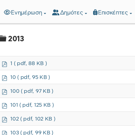
Ενημέρωση
Δημότες
Επισκέπτες
λίδα
Φάκελος
2013
p
1
( pdf, 88 KB )
d
f
p
10
( pdf, 95 KB )
d
f
p
100
( pdf, 97 KB )
d
f
p
101
( pdf, 125 KB )
d
f
p
102
( pdf, 102 KB )
d
f
p
103
( pdf, 99 KB )