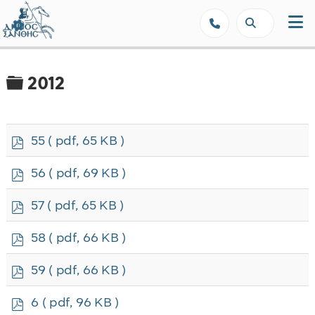
Δήμος Ξάνθης - Επίσημη Ιστοσε
Φάκελος
2012
p
55
( pdf, 65 KB )
d
f
p
56
( pdf, 69 KB )
d
f
p
57
( pdf, 65 KB )
d
f
p
58
( pdf, 66 KB )
d
f
p
59
( pdf, 66 KB )
d
f
p
6
( pdf, 96 KB )
d