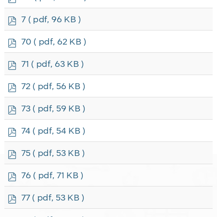
d
f
p
7
( pdf, 96 KB )
d
f
p
70
( pdf, 62 KB )
d
f
p
71
( pdf, 63 KB )
d
f
p
72
( pdf, 56 KB )
d
f
p
73
( pdf, 59 KB )
d
f
p
74
( pdf, 54 KB )
d
f
p
75
( pdf, 53 KB )
d
f
p
76
( pdf, 71 KB )
d
f
p
77
( pdf, 53 KB )
d
f