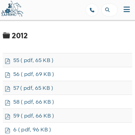
Δήμος Ξάνθης - Επίσημη Ιστοσε
Φάκελος
2012
p
55
( pdf, 65 KB )
d
f
p
56
( pdf, 69 KB )
d
f
p
57
( pdf, 65 KB )
d
f
p
58
( pdf, 66 KB )
d
f
p
59
( pdf, 66 KB )
d
f
p
6
( pdf, 96 KB )
d