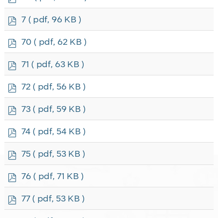
d
f
p
7
( pdf, 96 KB )
d
f
p
70
( pdf, 62 KB )
d
f
p
71
( pdf, 63 KB )
d
f
p
72
( pdf, 56 KB )
d
f
p
73
( pdf, 59 KB )
d
f
p
74
( pdf, 54 KB )
d
f
p
75
( pdf, 53 KB )
d
f
p
76
( pdf, 71 KB )
d
f
p
77
( pdf, 53 KB )
d
f