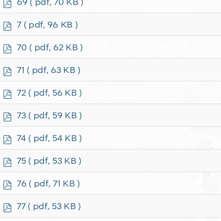
p
69
( pdf, 70 KB )
d
f
p
7
( pdf, 96 KB )
d
f
p
70
( pdf, 62 KB )
d
f
p
71
( pdf, 63 KB )
d
f
p
72
( pdf, 56 KB )
d
f
p
73
( pdf, 59 KB )
d
f
p
74
( pdf, 54 KB )
d
f
p
75
( pdf, 53 KB )
d
f
p
76
( pdf, 71 KB )
d
f
p
77
( pdf, 53 KB )
d