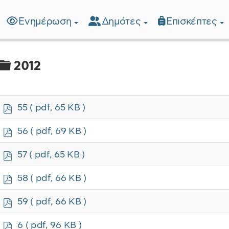
Ενημέρωση
Δημότες
Επισκέπτες
λίδα
Φάκελος
2012
p
55
( pdf, 65 KB )
d
f
p
56
( pdf, 69 KB )
d
f
p
57
( pdf, 65 KB )
d
f
p
58
( pdf, 66 KB )
d
f
p
59
( pdf, 66 KB )
d
f
p
6
( pdf, 96 KB )