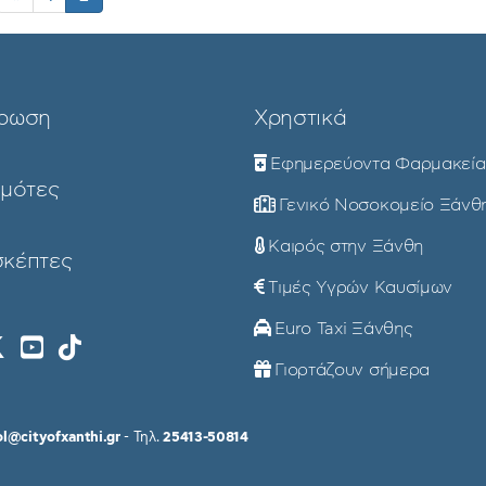
ρωση
Χρηστικά
Εφημερεύοντα Φαρμακεία
ημότες
Γενικό Νοσοκομείο Ξάνθ
Καιρός στην Ξάνθη
σκέπτες
Τιμές Υγρών Καυσίμων
Euro Taxi Ξάνθης
Γιορτάζουν σήμερα
ol@cityofxanthi.gr
- Τηλ.
25413-50814