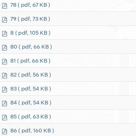
f
p
78
( pdf, 67 KB )
d
f
p
79
( pdf, 73 KB )
d
f
p
8
( pdf, 105 KB )
d
f
p
80
( pdf, 66 KB )
d
f
p
81
( pdf, 66 KB )
d
f
p
82
( pdf, 56 KB )
d
f
p
83
( pdf, 54 KB )
d
f
p
84
( pdf, 54 KB )
d
f
p
85
( pdf, 63 KB )
d
f
p
86
( pdf, 160 KB )
d