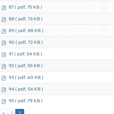
f
p
87
( pdf, 75 KB )
d
f
p
88
( pdf, 73 KB )
d
f
p
89
( pdf, 88 KB )
d
f
p
90
( pdf, 72 KB )
d
f
p
91
( pdf, 54 KB )
d
f
p
92
( pdf, 55 KB )
d
f
p
93
( pdf, 60 KB )
d
f
p
94
( pdf, 54 KB )
d
f
p
95
( pdf, 79 KB )
d
f
«
1
2