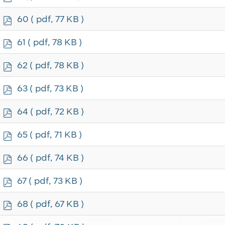
d
f
p
60
( pdf, 77 KB )
d
f
p
61
( pdf, 78 KB )
d
f
p
62
( pdf, 78 KB )
d
f
p
63
( pdf, 73 KB )
d
f
p
64
( pdf, 72 KB )
d
f
p
65
( pdf, 71 KB )
d
f
p
66
( pdf, 74 KB )
d
f
p
67
( pdf, 73 KB )
d
f
p
68
( pdf, 67 KB )
d
f