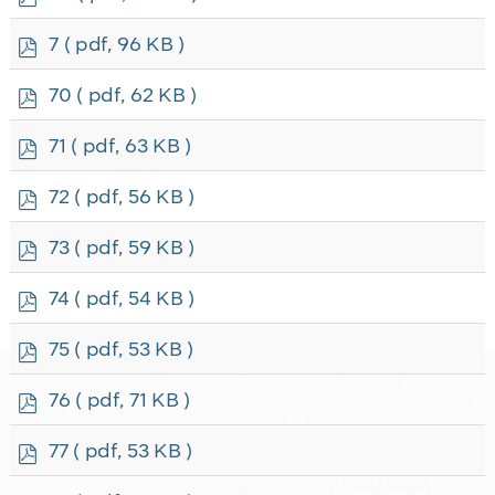
d
f
p
7
( pdf, 96 KB )
d
f
p
70
( pdf, 62 KB )
d
f
p
71
( pdf, 63 KB )
d
f
p
72
( pdf, 56 KB )
d
f
p
73
( pdf, 59 KB )
d
f
p
74
( pdf, 54 KB )
d
f
p
75
( pdf, 53 KB )
d
f
p
76
( pdf, 71 KB )
d
f
p
77
( pdf, 53 KB )
d
f