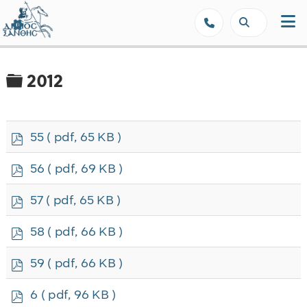
Δήμος Ξάνθης - Επίσημη Ιστοσε
Φάκελος
2012
p
55
( pdf, 65 KB )
d
f
p
56
( pdf, 69 KB )
d
f
p
57
( pdf, 65 KB )
d
f
p
58
( pdf, 66 KB )
d
f
p
59
( pdf, 66 KB )
d
f
p
6
( pdf, 96 KB )
d