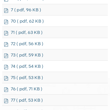
d
f
p
7
( pdf, 96 KB )
d
f
p
70
( pdf, 62 KB )
d
f
p
71
( pdf, 63 KB )
d
f
p
72
( pdf, 56 KB )
d
f
p
73
( pdf, 59 KB )
d
f
p
74
( pdf, 54 KB )
d
f
p
75
( pdf, 53 KB )
d
f
p
76
( pdf, 71 KB )
d
f
p
77
( pdf, 53 KB )
d
f