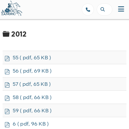
Δήμος Ξάνθης - Επίσημη Ιστοσε
Φάκελος
2012
p
55
( pdf, 65 KB )
d
f
p
56
( pdf, 69 KB )
d
f
p
57
( pdf, 65 KB )
d
f
p
58
( pdf, 66 KB )
d
f
p
59
( pdf, 66 KB )
d
f
p
6
( pdf, 96 KB )
d