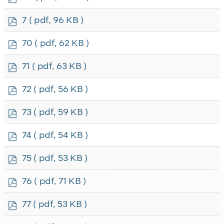
d
f
p
7
( pdf, 96 KB )
d
f
p
70
( pdf, 62 KB )
d
f
p
71
( pdf, 63 KB )
d
f
p
72
( pdf, 56 KB )
d
f
p
73
( pdf, 59 KB )
d
f
p
74
( pdf, 54 KB )
d
f
p
75
( pdf, 53 KB )
d
f
p
76
( pdf, 71 KB )
d
f
p
77
( pdf, 53 KB )
d
f