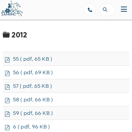
Δήμος Ξάνθης - Επίσημη Ιστοσε
Φάκελος
2012
p
55
( pdf, 65 KB )
d
f
p
56
( pdf, 69 KB )
d
f
p
57
( pdf, 65 KB )
d
f
p
58
( pdf, 66 KB )
d
f
p
59
( pdf, 66 KB )
d
f
p
6
( pdf, 96 KB )
d