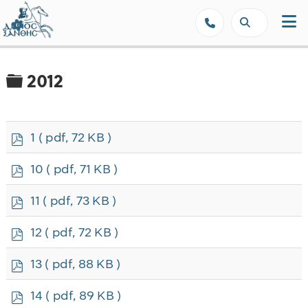
Δήμος Ξάνθης - Επίσημη Ιστοσε
Φάκελος
2012
p
1
( pdf, 72 KB )
d
f
p
10
( pdf, 71 KB )
d
f
p
11
( pdf, 73 KB )
d
f
p
12
( pdf, 72 KB )
d
f
p
13
( pdf, 88 KB )
d
f
p
14
( pdf, 89 KB )
d