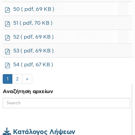
d
f
p
50
( pdf, 69 KB )
d
f
p
51
( pdf, 70 KB )
d
f
p
52
( pdf, 69 KB )
d
f
p
53
( pdf, 69 KB )
d
f
p
54
( pdf, 67 KB )
d
f
1
2
»
Αναζήτηση αρχείων
Κατάλογος Λήψεων