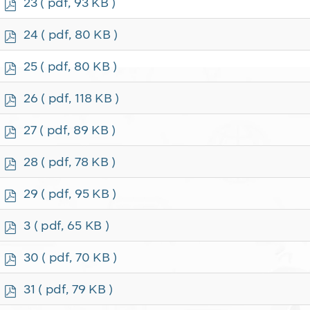
p
23
( pdf, 93 KB )
d
f
p
24
( pdf, 80 KB )
d
f
p
25
( pdf, 80 KB )
d
f
p
26
( pdf, 118 KB )
d
f
p
27
( pdf, 89 KB )
d
f
p
28
( pdf, 78 KB )
d
f
p
29
( pdf, 95 KB )
d
f
p
3
( pdf, 65 KB )
d
f
p
30
( pdf, 70 KB )
d
f
p
31
( pdf, 79 KB )
d