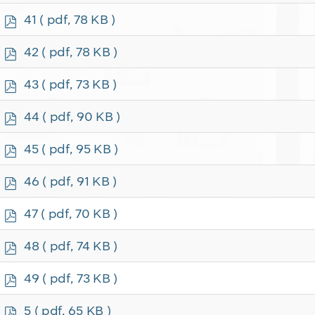
f
p
41
( pdf, 78 KB )
d
f
p
42
( pdf, 78 KB )
d
f
p
43
( pdf, 73 KB )
d
f
p
44
( pdf, 90 KB )
d
f
p
45
( pdf, 95 KB )
d
f
p
46
( pdf, 91 KB )
d
f
p
47
( pdf, 70 KB )
d
f
p
48
( pdf, 74 KB )
d
f
p
49
( pdf, 73 KB )
d
f
p
5
( pdf, 65 KB )