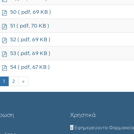
d
f
p
50
( pdf, 69 KB )
d
f
p
51
( pdf, 70 KB )
d
f
p
52
( pdf, 69 KB )
d
f
p
53
( pdf, 69 KB )
d
f
p
54
( pdf, 67 KB )
d
f
1
2
»
ρωση
Χρηστικά
Εφημερεύοντα Φαρμακεία