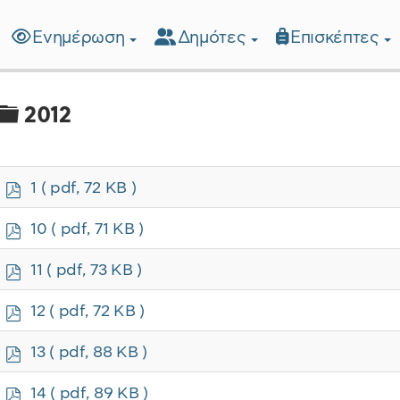
Ενημέρωση
Δημότες
Επισκέπτες
λίδα
Φάκελος
2012
p
1
( pdf, 72 KB )
d
f
p
10
( pdf, 71 KB )
d
f
p
11
( pdf, 73 KB )
d
f
p
12
( pdf, 72 KB )
d
f
p
13
( pdf, 88 KB )
d
f
p
14
( pdf, 89 KB )