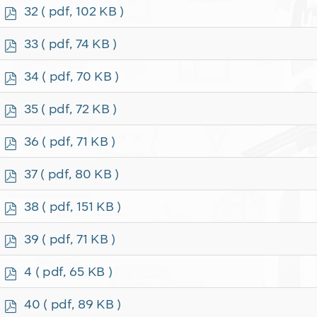
f
p
32
( pdf, 102 KB )
d
f
p
33
( pdf, 74 KB )
d
f
p
34
( pdf, 70 KB )
d
f
p
35
( pdf, 72 KB )
d
f
p
36
( pdf, 71 KB )
d
f
p
37
( pdf, 80 KB )
d
f
p
38
( pdf, 151 KB )
d
f
p
39
( pdf, 71 KB )
d
f
p
4
( pdf, 65 KB )
d
f
p
40
( pdf, 89 KB )
d