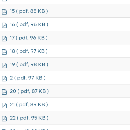
d
f
p
15
( pdf, 88 KB )
d
f
p
16
( pdf, 96 KB )
d
f
p
17
( pdf, 96 KB )
d
f
p
18
( pdf, 97 KB )
d
f
p
19
( pdf, 98 KB )
d
f
p
2
( pdf, 97 KB )
d
f
p
20
( pdf, 87 KB )
d
f
p
21
( pdf, 89 KB )
d
f
p
22
( pdf, 95 KB )
d
f