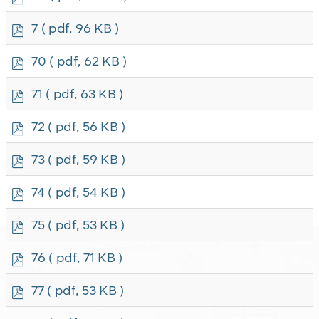
d
f
p
7
( pdf, 96 KB )
d
f
p
70
( pdf, 62 KB )
d
f
p
71
( pdf, 63 KB )
d
f
p
72
( pdf, 56 KB )
d
f
p
73
( pdf, 59 KB )
d
f
p
74
( pdf, 54 KB )
d
f
p
75
( pdf, 53 KB )
d
f
p
76
( pdf, 71 KB )
d
f
p
77
( pdf, 53 KB )
d
f