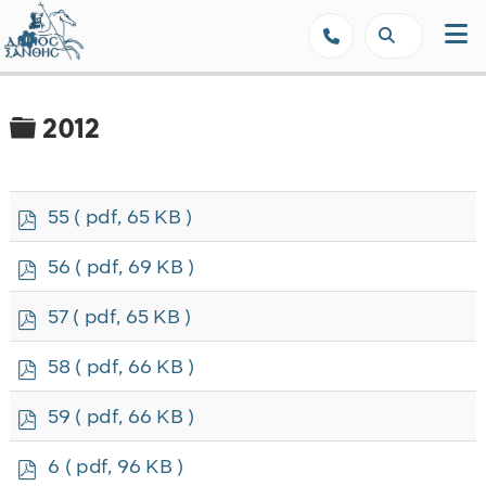
Δήμος Ξάνθης - Επίσημη Ιστοσε
Φάκελος
2012
p
55
( pdf, 65 KB )
d
f
p
56
( pdf, 69 KB )
d
f
p
57
( pdf, 65 KB )
d
f
p
58
( pdf, 66 KB )
d
f
p
59
( pdf, 66 KB )
d
f
p
6
( pdf, 96 KB )
d