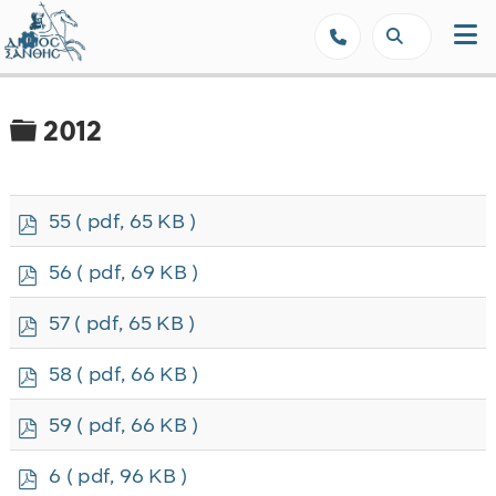
Δήμος Ξάνθης - Επίσημη Ιστοσε
Φάκελος
2012
p
55
( pdf, 65 KB )
d
f
p
56
( pdf, 69 KB )
d
f
p
57
( pdf, 65 KB )
d
f
p
58
( pdf, 66 KB )
d
f
p
59
( pdf, 66 KB )
d
f
p
6
( pdf, 96 KB )
d