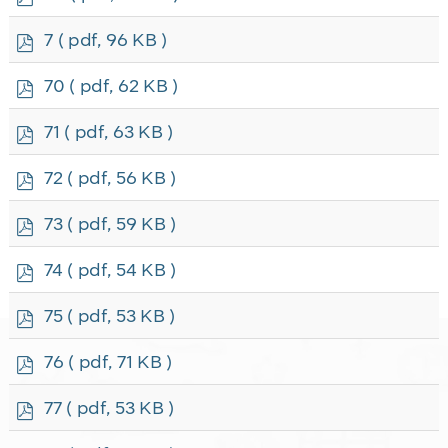
d
f
p
7
( pdf, 96 KB )
d
f
p
70
( pdf, 62 KB )
d
f
p
71
( pdf, 63 KB )
d
f
p
72
( pdf, 56 KB )
d
f
p
73
( pdf, 59 KB )
d
f
p
74
( pdf, 54 KB )
d
f
p
75
( pdf, 53 KB )
d
f
p
76
( pdf, 71 KB )
d
f
p
77
( pdf, 53 KB )
d
f