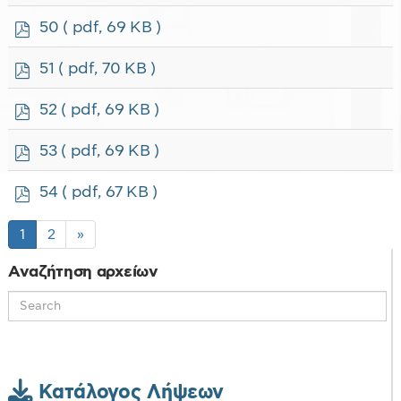
d
f
p
50
( pdf, 69 KB )
d
f
p
51
( pdf, 70 KB )
d
f
p
52
( pdf, 69 KB )
d
f
p
53
( pdf, 69 KB )
d
f
p
54
( pdf, 67 KB )
d
f
1
2
»
Αναζήτηση αρχείων
Κατάλογος Λήψεων