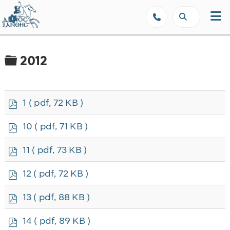
Δήμος Ξάνθης - Επίσημη Ιστοσε
Φάκελος
2012
p
1
( pdf, 72 KB )
d
f
p
10
( pdf, 71 KB )
d
f
p
11
( pdf, 73 KB )
d
f
p
12
( pdf, 72 KB )
d
f
p
13
( pdf, 88 KB )
d
f
p
14
( pdf, 89 KB )
d