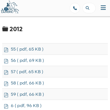
Δήμος Ξάνθης - Επίσημη Ιστοσε
Φάκελος
2012
p
55
( pdf, 65 KB )
d
f
p
56
( pdf, 69 KB )
d
f
p
57
( pdf, 65 KB )
d
f
p
58
( pdf, 66 KB )
d
f
p
59
( pdf, 66 KB )
d
f
p
6
( pdf, 96 KB )
d