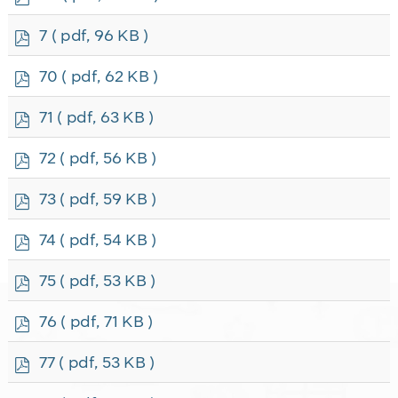
d
f
p
7
( pdf, 96 KB )
d
f
p
70
( pdf, 62 KB )
d
f
p
71
( pdf, 63 KB )
d
f
p
72
( pdf, 56 KB )
d
f
p
73
( pdf, 59 KB )
d
f
p
74
( pdf, 54 KB )
d
f
p
75
( pdf, 53 KB )
d
f
p
76
( pdf, 71 KB )
d
f
p
77
( pdf, 53 KB )
d
f