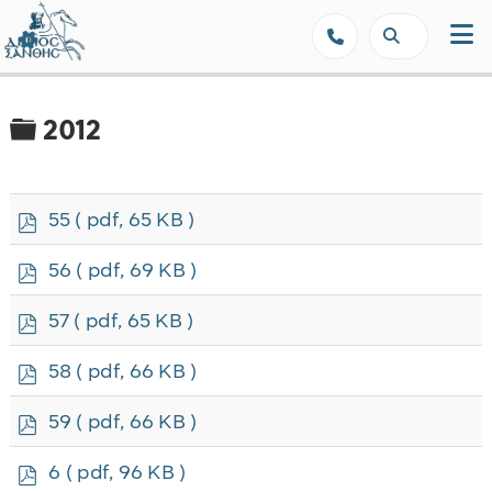
Δήμος Ξάνθης - Επίσημη Ιστοσε
Φάκελος
2012
p
55
( pdf, 65 KB )
d
f
p
56
( pdf, 69 KB )
d
f
p
57
( pdf, 65 KB )
d
f
p
58
( pdf, 66 KB )
d
f
p
59
( pdf, 66 KB )
d
f
p
6
( pdf, 96 KB )
d