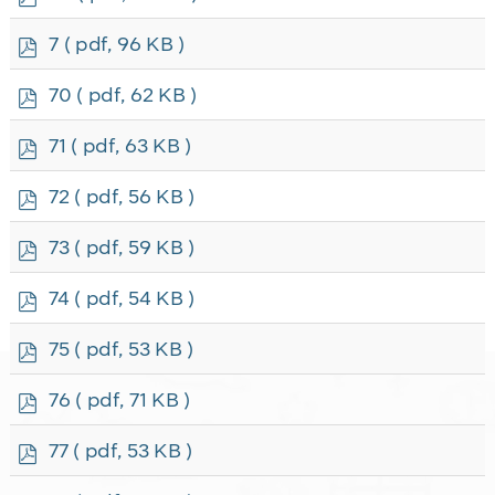
d
f
p
7
( pdf, 96 KB )
d
f
p
70
( pdf, 62 KB )
d
f
p
71
( pdf, 63 KB )
d
f
p
72
( pdf, 56 KB )
d
f
p
73
( pdf, 59 KB )
d
f
p
74
( pdf, 54 KB )
d
f
p
75
( pdf, 53 KB )
d
f
p
76
( pdf, 71 KB )
d
f
p
77
( pdf, 53 KB )
d
f