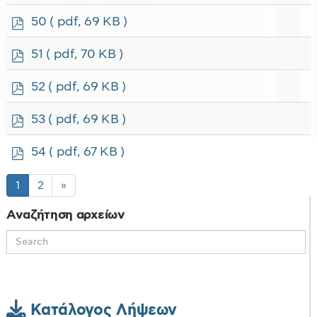
d
f
p
50
( pdf, 69 KB )
d
f
p
51
( pdf, 70 KB )
d
f
p
52
( pdf, 69 KB )
d
f
p
53
( pdf, 69 KB )
d
f
p
54
( pdf, 67 KB )
d
f
1
2
»
Αναζήτηση αρχείων
Κατάλογος Λήψεων