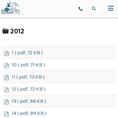
Δήμος Ξάνθης - Επίσημη Ιστοσε
Φάκελος
2012
p
1
( pdf, 72 KB )
d
f
p
10
( pdf, 71 KB )
d
f
p
11
( pdf, 73 KB )
d
f
p
12
( pdf, 72 KB )
d
f
p
13
( pdf, 88 KB )
d
f
p
14
( pdf, 89 KB )
d