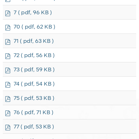
d
f
p
7
( pdf, 96 KB )
d
f
p
70
( pdf, 62 KB )
d
f
p
71
( pdf, 63 KB )
d
f
p
72
( pdf, 56 KB )
d
f
p
73
( pdf, 59 KB )
d
f
p
74
( pdf, 54 KB )
d
f
p
75
( pdf, 53 KB )
d
f
p
76
( pdf, 71 KB )
d
f
p
77
( pdf, 53 KB )
d
f