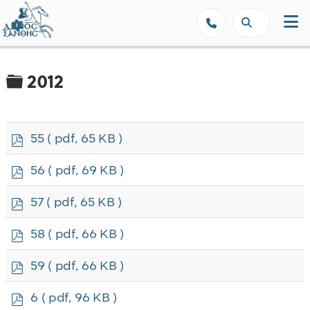
Δήμος Ξάνθης - Επίσημη Ιστοσε
Φάκελος
2012
p
55
( pdf, 65 KB )
d
f
p
56
( pdf, 69 KB )
d
f
p
57
( pdf, 65 KB )
d
f
p
58
( pdf, 66 KB )
d
f
p
59
( pdf, 66 KB )
d
f
p
6
( pdf, 96 KB )
d