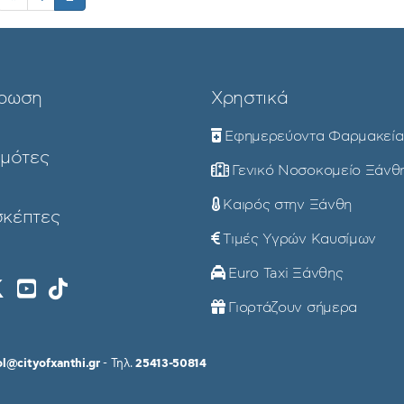
ρωση
Χρηστικά
Εφημερεύοντα Φαρμακεία
ημότες
Γενικό Νοσοκομείο Ξάνθ
Καιρός στην Ξάνθη
σκέπτες
Τιμές Υγρών Καυσίμων
Euro Taxi Ξάνθης
Γιορτάζουν σήμερα
ol@cityofxanthi.gr
- Τηλ.
25413-50814