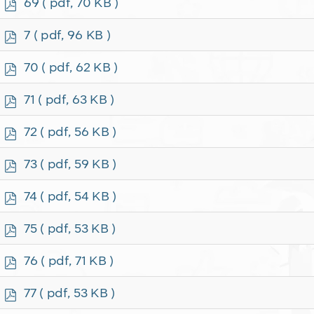
p
69
( pdf, 70 KB )
d
f
p
7
( pdf, 96 KB )
d
f
p
70
( pdf, 62 KB )
d
f
p
71
( pdf, 63 KB )
d
f
p
72
( pdf, 56 KB )
d
f
p
73
( pdf, 59 KB )
d
f
p
74
( pdf, 54 KB )
d
f
p
75
( pdf, 53 KB )
d
f
p
76
( pdf, 71 KB )
d
f
p
77
( pdf, 53 KB )
d