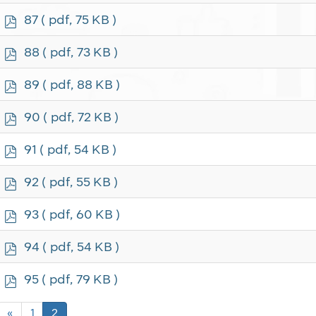
f
p
87
( pdf, 75 KB )
d
f
p
88
( pdf, 73 KB )
d
f
p
89
( pdf, 88 KB )
d
f
p
90
( pdf, 72 KB )
d
f
p
91
( pdf, 54 KB )
d
f
p
92
( pdf, 55 KB )
d
f
p
93
( pdf, 60 KB )
d
f
p
94
( pdf, 54 KB )
d
f
p
95
( pdf, 79 KB )
d
f
«
1
2