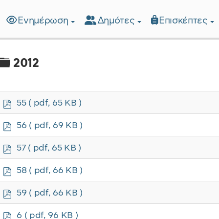
Ενημέρωση
Δημότες
Επισκέπτες
λίδα
Φάκελος
2012
p
55
( pdf, 65 KB )
d
f
p
56
( pdf, 69 KB )
d
f
p
57
( pdf, 65 KB )
d
f
p
58
( pdf, 66 KB )
d
f
p
59
( pdf, 66 KB )
d
f
p
6
( pdf, 96 KB )