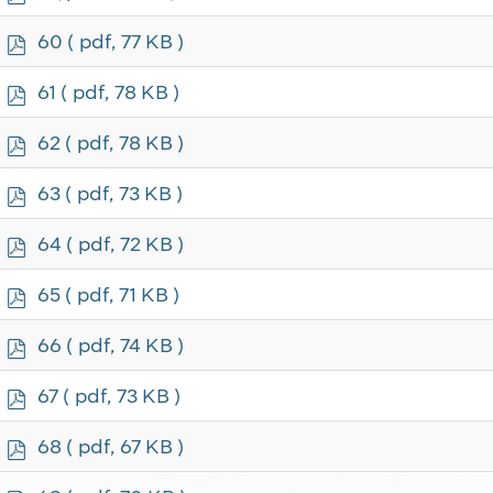
d
f
p
60
( pdf, 77 KB )
d
f
p
61
( pdf, 78 KB )
d
f
p
62
( pdf, 78 KB )
d
f
p
63
( pdf, 73 KB )
d
f
p
64
( pdf, 72 KB )
d
f
p
65
( pdf, 71 KB )
d
f
p
66
( pdf, 74 KB )
d
f
p
67
( pdf, 73 KB )
d
f
p
68
( pdf, 67 KB )
d
f