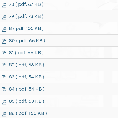
f
p
78
( pdf, 67 KB )
d
f
p
79
( pdf, 73 KB )
d
f
p
8
( pdf, 105 KB )
d
f
p
80
( pdf, 66 KB )
d
f
p
81
( pdf, 66 KB )
d
f
p
82
( pdf, 56 KB )
d
f
p
83
( pdf, 54 KB )
d
f
p
84
( pdf, 54 KB )
d
f
p
85
( pdf, 63 KB )
d
f
p
86
( pdf, 160 KB )
d