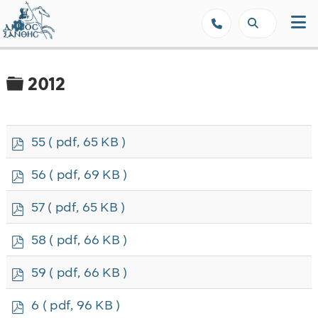
Δήμος Ξάνθης - Επίσημη Ιστοσε
Φάκελος
2012
p
55
( pdf, 65 KB )
d
f
p
56
( pdf, 69 KB )
d
f
p
57
( pdf, 65 KB )
d
f
p
58
( pdf, 66 KB )
d
f
p
59
( pdf, 66 KB )
d
f
p
6
( pdf, 96 KB )
d