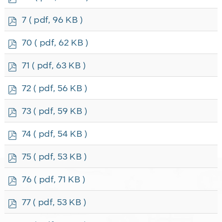
d
f
p
7
( pdf, 96 KB )
d
f
p
70
( pdf, 62 KB )
d
f
p
71
( pdf, 63 KB )
d
f
p
72
( pdf, 56 KB )
d
f
p
73
( pdf, 59 KB )
d
f
p
74
( pdf, 54 KB )
d
f
p
75
( pdf, 53 KB )
d
f
p
76
( pdf, 71 KB )
d
f
p
77
( pdf, 53 KB )
d
f