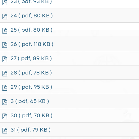
p
23
( pdf, 93 KB )
d
f
p
24
( pdf, 80 KB )
d
f
p
25
( pdf, 80 KB )
d
f
p
26
( pdf, 118 KB )
d
f
p
27
( pdf, 89 KB )
d
f
p
28
( pdf, 78 KB )
d
f
p
29
( pdf, 95 KB )
d
f
p
3
( pdf, 65 KB )
d
f
p
30
( pdf, 70 KB )
d
f
p
31
( pdf, 79 KB )
d