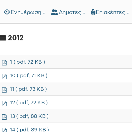
Ενημέρωση
Δημότες
Επισκέπτες
λίδα
Φάκελος
2012
p
1
( pdf, 72 KB )
d
f
p
10
( pdf, 71 KB )
d
f
p
11
( pdf, 73 KB )
d
f
p
12
( pdf, 72 KB )
d
f
p
13
( pdf, 88 KB )
d
f
p
14
( pdf, 89 KB )