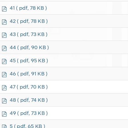
f
p
41
( pdf, 78 KB )
d
f
p
42
( pdf, 78 KB )
d
f
p
43
( pdf, 73 KB )
d
f
p
44
( pdf, 90 KB )
d
f
p
45
( pdf, 95 KB )
d
f
p
46
( pdf, 91 KB )
d
f
p
47
( pdf, 70 KB )
d
f
p
48
( pdf, 74 KB )
d
f
p
49
( pdf, 73 KB )
d
f
p
5
( pdf, 65 KB )