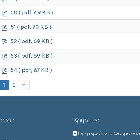
d
f
p
50
( pdf, 69 KB )
d
f
p
51
( pdf, 70 KB )
d
f
p
52
( pdf, 69 KB )
d
f
p
53
( pdf, 69 KB )
d
f
p
54
( pdf, 67 KB )
d
f
1
2
»
ρωση
Χρηστικά
Εφημερεύοντα Φαρμακεία