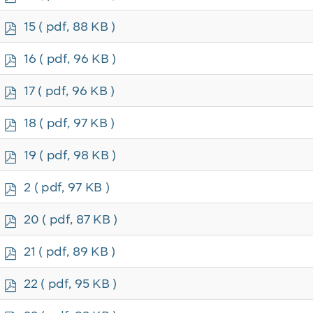
d
f
p
15
( pdf, 88 KB )
d
f
p
16
( pdf, 96 KB )
d
f
p
17
( pdf, 96 KB )
d
f
p
18
( pdf, 97 KB )
d
f
p
19
( pdf, 98 KB )
d
f
p
2
( pdf, 97 KB )
d
f
p
20
( pdf, 87 KB )
d
f
p
21
( pdf, 89 KB )
d
f
p
22
( pdf, 95 KB )
d
f