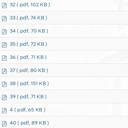
f
p
32
( pdf, 102 KB )
d
f
p
33
( pdf, 74 KB )
d
f
p
34
( pdf, 70 KB )
d
f
p
35
( pdf, 72 KB )
d
f
p
36
( pdf, 71 KB )
d
f
p
37
( pdf, 80 KB )
d
f
p
38
( pdf, 151 KB )
d
f
p
39
( pdf, 71 KB )
d
f
p
4
( pdf, 65 KB )
d
f
p
40
( pdf, 89 KB )
d