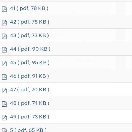
f
p
41
( pdf, 78 KB )
d
f
p
42
( pdf, 78 KB )
d
f
p
43
( pdf, 73 KB )
d
f
p
44
( pdf, 90 KB )
d
f
p
45
( pdf, 95 KB )
d
f
p
46
( pdf, 91 KB )
d
f
p
47
( pdf, 70 KB )
d
f
p
48
( pdf, 74 KB )
d
f
p
49
( pdf, 73 KB )
d
f
p
5
( pdf, 65 KB )