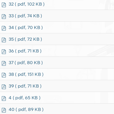
f
p
32
( pdf, 102 KB )
d
f
p
33
( pdf, 74 KB )
d
f
p
34
( pdf, 70 KB )
d
f
p
35
( pdf, 72 KB )
d
f
p
36
( pdf, 71 KB )
d
f
p
37
( pdf, 80 KB )
d
f
p
38
( pdf, 151 KB )
d
f
p
39
( pdf, 71 KB )
d
f
p
4
( pdf, 65 KB )
d
f
p
40
( pdf, 89 KB )
d