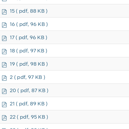
d
f
p
15
( pdf, 88 KB )
d
f
p
16
( pdf, 96 KB )
d
f
p
17
( pdf, 96 KB )
d
f
p
18
( pdf, 97 KB )
d
f
p
19
( pdf, 98 KB )
d
f
p
2
( pdf, 97 KB )
d
f
p
20
( pdf, 87 KB )
d
f
p
21
( pdf, 89 KB )
d
f
p
22
( pdf, 95 KB )
d
f