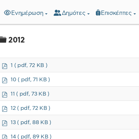
Ενημέρωση
Δημότες
Επισκέπτες
λίδα
Φάκελος
2012
p
1
( pdf, 72 KB )
d
f
p
10
( pdf, 71 KB )
d
f
p
11
( pdf, 73 KB )
d
f
p
12
( pdf, 72 KB )
d
f
p
13
( pdf, 88 KB )
d
f
p
14
( pdf, 89 KB )