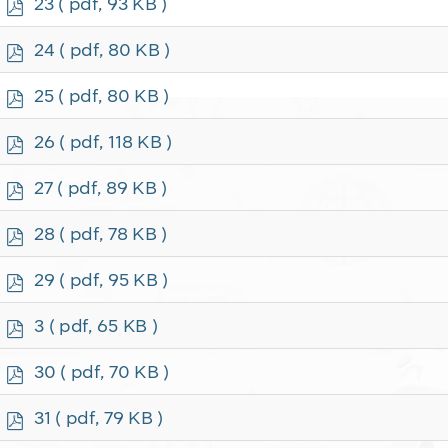
p
23
( pdf, 93 KB )
d
f
p
24
( pdf, 80 KB )
d
f
p
25
( pdf, 80 KB )
d
f
p
26
( pdf, 118 KB )
d
f
p
27
( pdf, 89 KB )
d
f
p
28
( pdf, 78 KB )
d
f
p
29
( pdf, 95 KB )
d
f
p
3
( pdf, 65 KB )
d
f
p
30
( pdf, 70 KB )
d
f
p
31
( pdf, 79 KB )
d