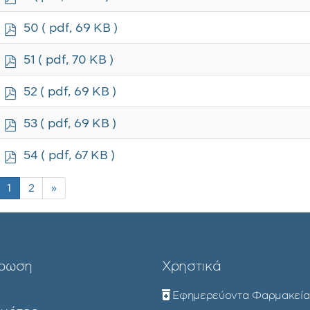
d
f
p
50
( pdf, 69 KB )
d
f
p
51
( pdf, 70 KB )
d
f
p
52
( pdf, 69 KB )
d
f
p
53
( pdf, 69 KB )
d
f
p
54
( pdf, 67 KB )
d
f
1
2
»
ρωση
Χρηστικά
Εφημερεύοντα Φαρμακεία