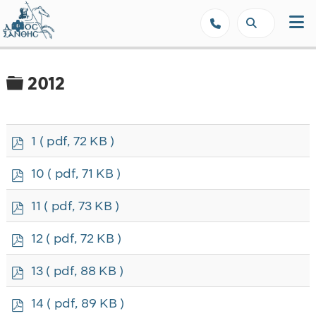
Δήμος Ξάνθης - Επίσημη Ιστοσε
Φάκελος
2012
p
1
( pdf, 72 KB )
d
f
p
10
( pdf, 71 KB )
d
f
p
11
( pdf, 73 KB )
d
f
p
12
( pdf, 72 KB )
d
f
p
13
( pdf, 88 KB )
d
f
p
14
( pdf, 89 KB )
d