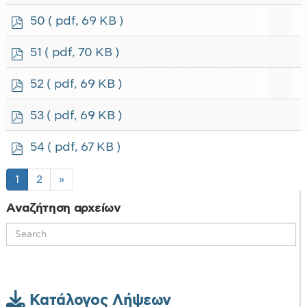
d
f
p
50
( pdf, 69 KB )
d
f
p
51
( pdf, 70 KB )
d
f
p
52
( pdf, 69 KB )
d
f
p
53
( pdf, 69 KB )
d
f
p
54
( pdf, 67 KB )
d
f
1
2
»
Αναζήτηση αρχείων
Κατάλογος Λήψεων