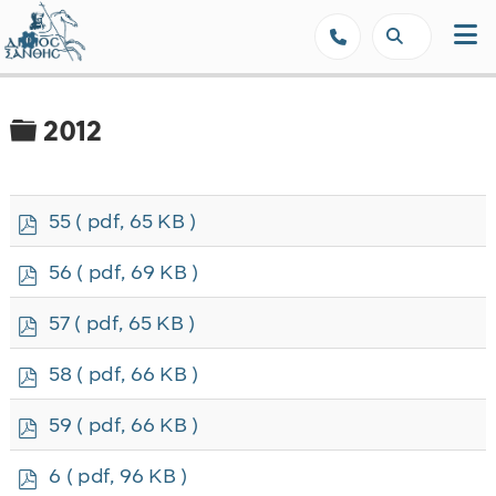
Δήμος Ξάνθης - Επίσημη Ιστοσε
Φάκελος
2012
p
55
( pdf, 65 KB )
d
f
p
56
( pdf, 69 KB )
d
f
p
57
( pdf, 65 KB )
d
f
p
58
( pdf, 66 KB )
d
f
p
59
( pdf, 66 KB )
d
f
p
6
( pdf, 96 KB )
d