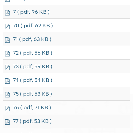
d
f
p
7
( pdf, 96 KB )
d
f
p
70
( pdf, 62 KB )
d
f
p
71
( pdf, 63 KB )
d
f
p
72
( pdf, 56 KB )
d
f
p
73
( pdf, 59 KB )
d
f
p
74
( pdf, 54 KB )
d
f
p
75
( pdf, 53 KB )
d
f
p
76
( pdf, 71 KB )
d
f
p
77
( pdf, 53 KB )
d
f