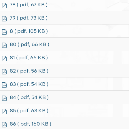
f
p
78
( pdf, 67 KB )
d
f
p
79
( pdf, 73 KB )
d
f
p
8
( pdf, 105 KB )
d
f
p
80
( pdf, 66 KB )
d
f
p
81
( pdf, 66 KB )
d
f
p
82
( pdf, 56 KB )
d
f
p
83
( pdf, 54 KB )
d
f
p
84
( pdf, 54 KB )
d
f
p
85
( pdf, 63 KB )
d
f
p
86
( pdf, 160 KB )
d