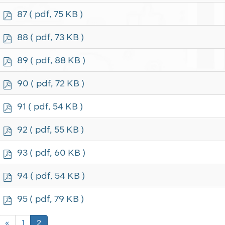
f
p
87
( pdf, 75 KB )
d
f
p
88
( pdf, 73 KB )
d
f
p
89
( pdf, 88 KB )
d
f
p
90
( pdf, 72 KB )
d
f
p
91
( pdf, 54 KB )
d
f
p
92
( pdf, 55 KB )
d
f
p
93
( pdf, 60 KB )
d
f
p
94
( pdf, 54 KB )
d
f
p
95
( pdf, 79 KB )
d
f
«
1
2