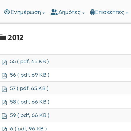
Ενημέρωση
Δημότες
Επισκέπτες
λίδα
Φάκελος
2012
p
55
( pdf, 65 KB )
d
f
p
56
( pdf, 69 KB )
d
f
p
57
( pdf, 65 KB )
d
f
p
58
( pdf, 66 KB )
d
f
p
59
( pdf, 66 KB )
d
f
p
6
( pdf, 96 KB )