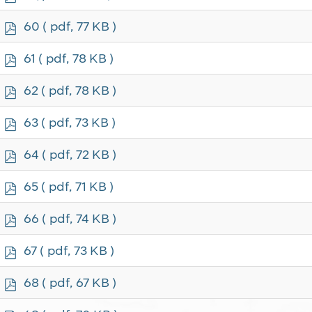
d
f
p
60
( pdf, 77 KB )
d
f
p
61
( pdf, 78 KB )
d
f
p
62
( pdf, 78 KB )
d
f
p
63
( pdf, 73 KB )
d
f
p
64
( pdf, 72 KB )
d
f
p
65
( pdf, 71 KB )
d
f
p
66
( pdf, 74 KB )
d
f
p
67
( pdf, 73 KB )
d
f
p
68
( pdf, 67 KB )
d
f