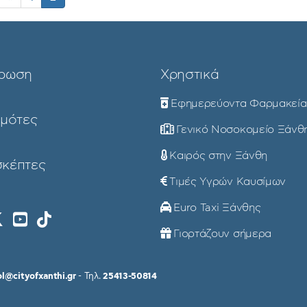
ρωση
Χρηστικά
Εφημερεύοντα Φαρμακεία
ημότες
Γενικό Νοσοκομείο Ξάνθ
Καιρός στην Ξάνθη
σκέπτες
Τιμές Υγρών Καυσίμων
Euro Taxi Ξάνθης
Γιορτάζουν σήμερα
ol@cityofxanthi.gr
- Τηλ.
25413-50814