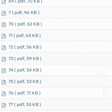
p
69
( pdf, 70 KB )
d
f
p
7
( pdf, 96 KB )
d
f
p
70
( pdf, 62 KB )
d
f
p
71
( pdf, 63 KB )
d
f
p
72
( pdf, 56 KB )
d
f
p
73
( pdf, 59 KB )
d
f
p
74
( pdf, 54 KB )
d
f
p
75
( pdf, 53 KB )
d
f
p
76
( pdf, 71 KB )
d
f
p
77
( pdf, 53 KB )
d