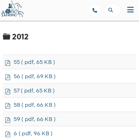
Δήμος Ξάνθης - Επίσημη Ιστοσε
Φάκελος
2012
p
55
( pdf, 65 KB )
d
f
p
56
( pdf, 69 KB )
d
f
p
57
( pdf, 65 KB )
d
f
p
58
( pdf, 66 KB )
d
f
p
59
( pdf, 66 KB )
d
f
p
6
( pdf, 96 KB )
d