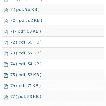
d
f
p
7
( pdf, 96 KB )
d
f
p
70
( pdf, 62 KB )
d
f
p
71
( pdf, 63 KB )
d
f
p
72
( pdf, 56 KB )
d
f
p
73
( pdf, 59 KB )
d
f
p
74
( pdf, 54 KB )
d
f
p
75
( pdf, 53 KB )
d
f
p
76
( pdf, 71 KB )
d
f
p
77
( pdf, 53 KB )
d
f