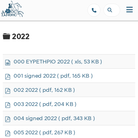
Δήμος Ξάνθης - Επίσημη Ιστοσε
Φάκελος
2022
s
000 ΕΥΡΕΤΗΡΙΟ 2022
( xls, 53 KB )
p
r
p
001 signed 2022
( pdf, 165 KB )
e
d
a
f
p
002 2022
( pdf, 162 KB )
d
d
s
f
p
h
003 2022
( pdf, 204 KB )
d
e
f
e
p
004 signed 2022
( pdf, 343 KB )
t
d
f
p
005 2022
( pdf, 267 KB )
d