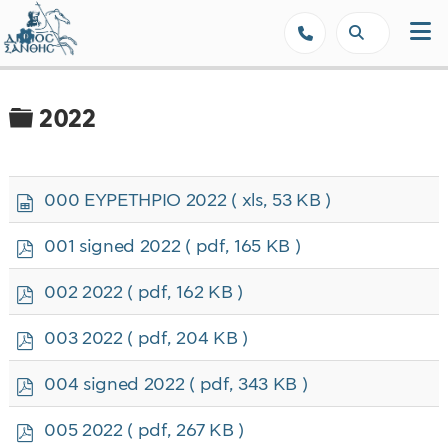
Δήμος Ξάνθης - Επίσημη Ιστοσε
Φάκελος
2022
s
000 ΕΥΡΕΤΗΡΙΟ 2022
( xls, 53 KB )
p
r
p
001 signed 2022
( pdf, 165 KB )
e
d
a
f
p
002 2022
( pdf, 162 KB )
d
d
s
f
p
h
003 2022
( pdf, 204 KB )
d
e
f
e
p
004 signed 2022
( pdf, 343 KB )
t
d
f
p
005 2022
( pdf, 267 KB )
d