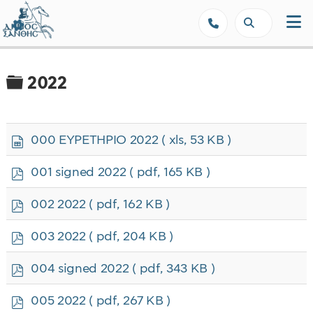
Δήμος Ξάνθης - Επίσημη Ιστοσε
Φάκελος
2022
s
000 ΕΥΡΕΤΗΡΙΟ 2022
( xls, 53 KB )
p
r
p
001 signed 2022
( pdf, 165 KB )
e
d
a
f
p
002 2022
( pdf, 162 KB )
d
d
s
f
p
h
003 2022
( pdf, 204 KB )
d
e
f
e
p
004 signed 2022
( pdf, 343 KB )
t
d
f
p
005 2022
( pdf, 267 KB )
d