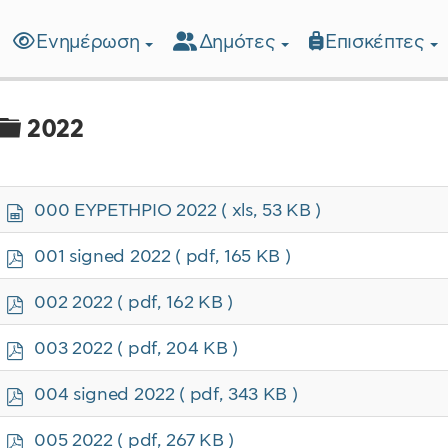
Ενημέρωση
Δημότες
Επισκέπτες
λίδα
Φάκελος
2022
s
000 ΕΥΡΕΤΗΡΙΟ 2022
( xls, 53 KB )
p
r
p
001 signed 2022
( pdf, 165 KB )
e
d
a
f
p
002 2022
( pdf, 162 KB )
d
d
s
f
p
h
003 2022
( pdf, 204 KB )
d
e
f
e
p
004 signed 2022
( pdf, 343 KB )
t
d
f
p
005 2022
( pdf, 267 KB )