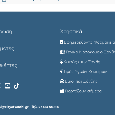
d
f
ρωση
Χρηστικά
Εφημερεύοντα Φαρμακεία
ημότες
Γενικό Νοσοκομείο Ξάνθ
Καιρός στην Ξάνθη
σκέπτες
Τιμές Υγρών Καυσίμων
Euro Taxi Ξάνθης
Γιορτάζουν σήμερα
ol@cityofxanthi.gr
- Τηλ.
25413-50814