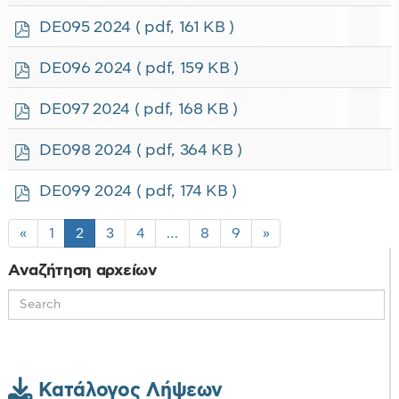
d
f
p
DE095 2024
( pdf, 161 KB )
d
f
p
DE096 2024
( pdf, 159 KB )
d
f
p
DE097 2024
( pdf, 168 KB )
d
f
p
DE098 2024
( pdf, 364 KB )
d
f
p
DE099 2024
( pdf, 174 KB )
d
f
«
1
2
3
4
…
8
9
»
Αναζήτηση αρχείων
Κατάλογος Λήψεων