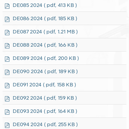
f
p
DE085 2024
( pdf, 413 KB )
d
f
p
DE086 2024
( pdf, 185 KB )
d
f
p
DE087 2024
( pdf, 1.21 MB )
d
f
p
DE088 2024
( pdf, 166 KB )
d
f
p
DE089 2024
( pdf, 200 KB )
d
f
p
DE090 2024
( pdf, 189 KB )
d
f
p
DE091 2024
( pdf, 158 KB )
d
f
p
DE092 2024
( pdf, 159 KB )
d
f
p
DE093 2024
( pdf, 164 KB )
d
f
p
DE094 2024
( pdf, 255 KB )