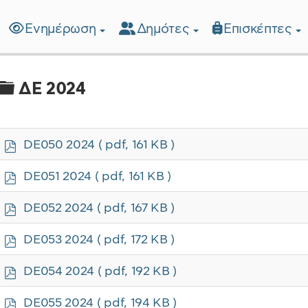
Ενημέρωση
Δημότες
Επισκέπτες
λίδα
Φάκελος
ΔΕ 2024
p
DE050 2024
( pdf, 161 KB )
d
f
p
DE051 2024
( pdf, 161 KB )
d
f
p
DE052 2024
( pdf, 167 KB )
d
f
p
DE053 2024
( pdf, 172 KB )
d
f
p
DE054 2024
( pdf, 192 KB )
d
f
p
DE055 2024
( pdf, 194 KB )