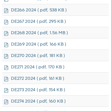
d
f
p
DE266 2024
( pdf, 538 KB )
d
f
p
DE267 2024
( pdf, 295 KB )
d
f
p
DE268 2024
( pdf, 1.56 MB )
d
f
p
DE269 2024
( pdf, 166 KB )
d
f
p
DE270 2024
( pdf, 181 KB )
d
f
p
DE271 2024
( pdf, 170 KB )
d
f
p
DE272 2024
( pdf, 161 KB )
d
f
p
DE273 2024
( pdf, 154 KB )
d
f
p
DE274 2024
( pdf, 160 KB )
d
f