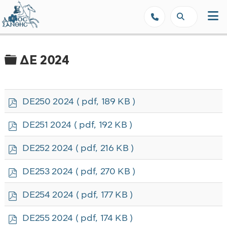
Δήμος Ξάνθης - Επίσημη Ιστοσε
Φάκελος
ΔΕ 2024
p
DE250 2024
( pdf, 189 KB )
d
f
p
DE251 2024
( pdf, 192 KB )
d
f
p
DE252 2024
( pdf, 216 KB )
d
f
p
DE253 2024
( pdf, 270 KB )
d
f
p
DE254 2024
( pdf, 177 KB )
d
f
p
DE255 2024
( pdf, 174 KB )
d