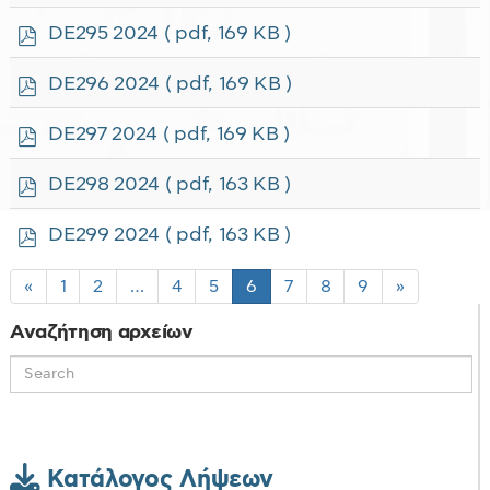
d
f
p
DE295 2024
( pdf, 169 KB )
d
f
p
DE296 2024
( pdf, 169 KB )
d
f
p
DE297 2024
( pdf, 169 KB )
d
f
p
DE298 2024
( pdf, 163 KB )
d
f
p
DE299 2024
( pdf, 163 KB )
d
f
«
1
2
…
4
5
6
7
8
9
»
Αναζήτηση αρχείων
Κατάλογος Λήψεων