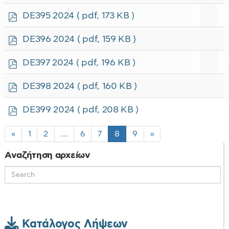
d
f
p
DE395 2024
( pdf, 173 KB )
d
f
p
DE396 2024
( pdf, 159 KB )
d
f
p
DE397 2024
( pdf, 196 KB )
d
f
p
DE398 2024
( pdf, 160 KB )
d
f
p
DE399 2024
( pdf, 208 KB )
d
f
«
1
2
…
6
7
8
9
»
Αναζήτηση αρχείων
Κατάλογος Λήψεων