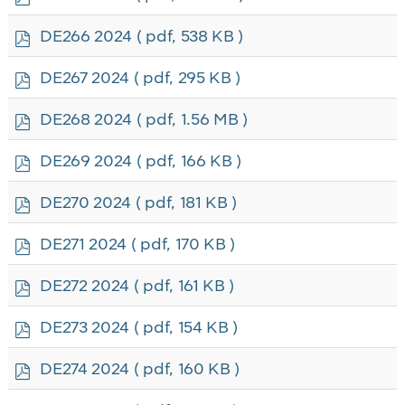
d
f
p
DE266 2024
( pdf, 538 KB )
d
f
p
DE267 2024
( pdf, 295 KB )
d
f
p
DE268 2024
( pdf, 1.56 MB )
d
f
p
DE269 2024
( pdf, 166 KB )
d
f
p
DE270 2024
( pdf, 181 KB )
d
f
p
DE271 2024
( pdf, 170 KB )
d
f
p
DE272 2024
( pdf, 161 KB )
d
f
p
DE273 2024
( pdf, 154 KB )
d
f
p
DE274 2024
( pdf, 160 KB )
d
f