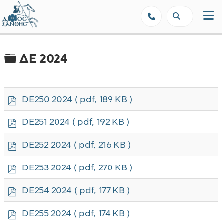
Δήμος Ξάνθης - Επίσημη Ιστοσε
Φάκελος
ΔΕ 2024
p
DE250 2024
( pdf, 189 KB )
d
f
p
DE251 2024
( pdf, 192 KB )
d
f
p
DE252 2024
( pdf, 216 KB )
d
f
p
DE253 2024
( pdf, 270 KB )
d
f
p
DE254 2024
( pdf, 177 KB )
d
f
p
DE255 2024
( pdf, 174 KB )
d