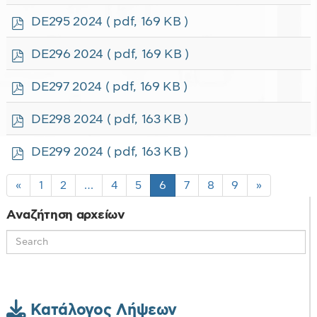
d
f
p
DE295 2024
( pdf, 169 KB )
d
f
p
DE296 2024
( pdf, 169 KB )
d
f
p
DE297 2024
( pdf, 169 KB )
d
f
p
DE298 2024
( pdf, 163 KB )
d
f
p
DE299 2024
( pdf, 163 KB )
d
f
«
1
2
…
4
5
6
7
8
9
»
Αναζήτηση αρχείων
Κατάλογος Λήψεων