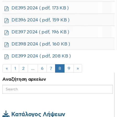
d
f
p
DE395 2024
( pdf, 173 KB )
d
f
p
DE396 2024
( pdf, 159 KB )
d
f
p
DE397 2024
( pdf, 196 KB )
d
f
p
DE398 2024
( pdf, 160 KB )
d
f
p
DE399 2024
( pdf, 208 KB )
d
f
«
1
2
…
6
7
8
9
»
Αναζήτηση αρχείων
Κατάλογος Λήψεων