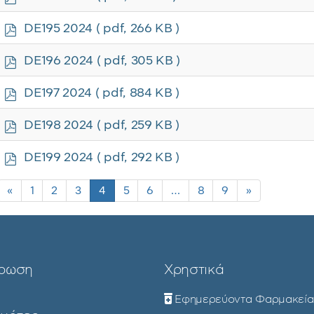
d
f
p
DE195 2024
( pdf, 266 KB )
d
f
p
DE196 2024
( pdf, 305 KB )
d
f
p
DE197 2024
( pdf, 884 KB )
d
f
p
DE198 2024
( pdf, 259 KB )
d
f
p
DE199 2024
( pdf, 292 KB )
d
f
«
1
2
3
4
5
6
…
8
9
»
ρωση
Χρηστικά
Εφημερεύοντα Φαρμακεία