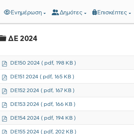
Ενημέρωση
Δημότες
Επισκέπτες
λίδα
Φάκελος
ΔΕ 2024
p
DE150 2024
( pdf, 198 KB )
d
f
p
DE151 2024
( pdf, 165 KB )
d
f
p
DE152 2024
( pdf, 167 KB )
d
f
p
DE153 2024
( pdf, 166 KB )
d
f
p
DE154 2024
( pdf, 194 KB )
d
f
p
DE155 2024
( pdf, 202 KB )